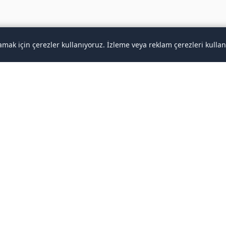
lamak için çerezler kullanıyoruz. İzleme veya reklam çerezleri kull
✉️
Gelen kutunuza Yurtdışı Tatil Rehberi
makaleleri
Abone ol
Yeni Yurtdışı Tatil Rehberi makalelerini gelen kutunuza ulaştırın. Spam yok,