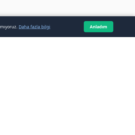
anmıyoruz.
Daha fazla bilgi
Anladım