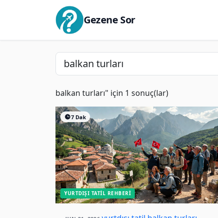
Gezene Sor
balkan turları" için 1 sonuç(lar)
7 Dak
YURTDIŞI TATIL REHBERI