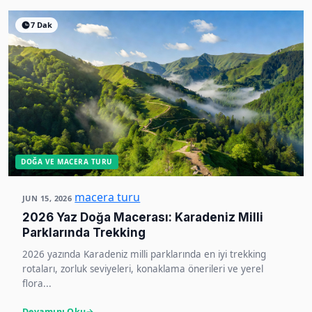
7 Dak
DOĞA VE MACERA TURU
macera turu
JUN 15, 2026
2026 Yaz Doğa Macerası: Karadeniz Milli
Parklarında Trekking
2026 yazında Karadeniz milli parklarında en iyi trekking
rotaları, zorluk seviyeleri, konaklama önerileri ve yerel
flora...
Devamını Oku