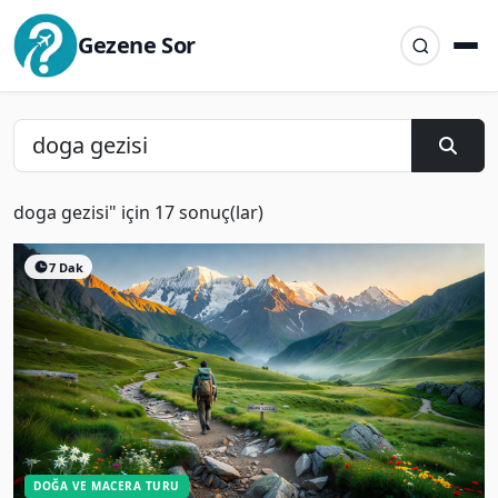
Gezene Sor
doga gezisi" için 17 sonuç(lar)
7 Dak
DOĞA VE MACERA TURU