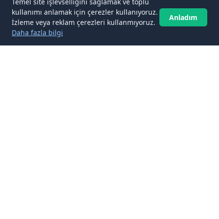
Temel site işlevselliğini sağlamak ve toplu
kullanımı anlamak için çerezler kullanıyoruz.
Anladım
İzleme veya reklam çerezleri kullanmıyoruz.
Daha fazla bilgi
✉️
Güncel kalın
Abone ol
Yeni makaleleri doğrudan gelen kutunuza getirin. Spam yok,
istediğiniz zaman abonelikten çıkın.