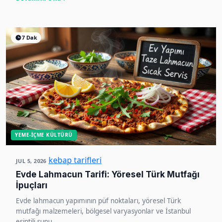
7 Dak
YEME-İÇME KÜLTÜRÜ
kebap tarifleri
JUL 5, 2026
Evde Lahmacun Tarifi: Yöresel Türk Mutfağı
İpuçları
Evde lahmacun yapımının püf noktaları, yöresel Türk
mutfağı malzemeleri, bölgesel varyasyonlar ve İstanbul
esintili sunu...