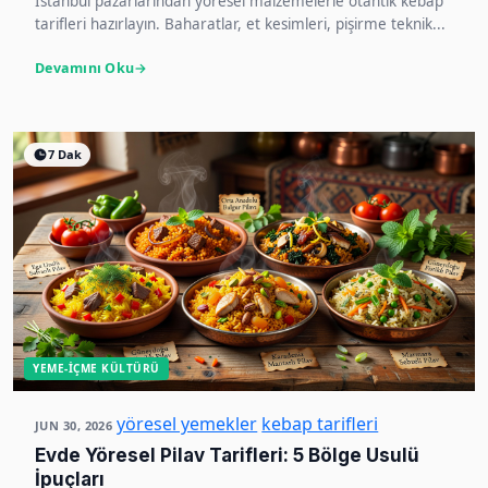
İstanbul pazarlarından yöresel malzemelerle otantik kebap
tarifleri hazırlayın. Baharatlar, et kesimleri, pişirme teknik...
Devamını Oku
7 Dak
YEME-İÇME KÜLTÜRÜ
yöresel yemekler
kebap tarifleri
JUN 30, 2026
Evde Yöresel Pilav Tarifleri: 5 Bölge Usulü
İpuçları