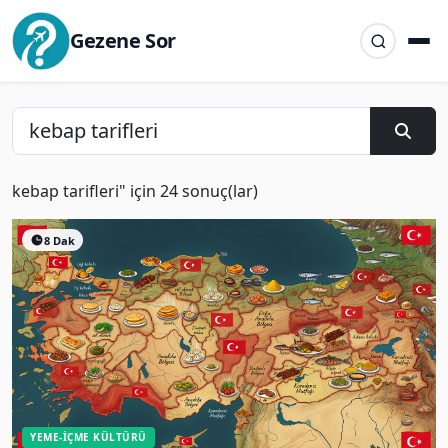
Gezene Sor
kebap tarifleri" için 24 sonuç(lar)
8 Dak
YEME-İÇME KÜLTÜRÜ