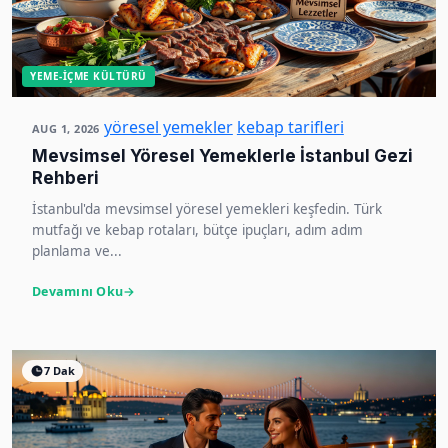
YEME-İÇME KÜLTÜRÜ
yöresel yemekler
kebap tarifleri
AUG 1, 2026
Mevsimsel Yöresel Yemeklerle İstanbul Gezi
Rehberi
İstanbul'da mevsimsel yöresel yemekleri keşfedin. Türk
mutfağı ve kebap rotaları, bütçe ipuçları, adım adım
planlama ve...
Devamını Oku
7 Dak