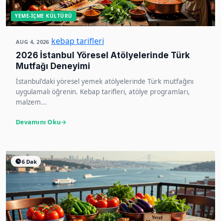
YEME-İÇME KÜLTÜRÜ
kebap tarifleri
AUG 4, 2026
2026 İstanbul Yöresel Atölyelerinde Türk
Mutfağı Deneyimi
İstanbul'daki yöresel yemek atölyelerinde Türk mutfağını
uygulamalı öğrenin. Kebap tarifleri, atölye programları,
malzem...
Devamını Oku
6 Dak