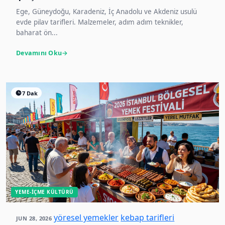
Ege, Güneydoğu, Karadeniz, İç Anadolu ve Akdeniz usulü
evde pilav tarifleri. Malzemeler, adım adım teknikler,
baharat ön...
Devamını Oku
7 Dak
YEME-İÇME KÜLTÜRÜ
yöresel yemekler
kebap tarifleri
JUN 28, 2026