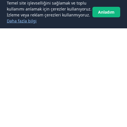
Temel site işlevselliğini sağlamak ve toplu
kullanımı anlamak için çerezler kullanıyoruz.
Anladım
İzleme veya reklam çerezleri kullanmıyoruz.
Daha fazla bilgi
✉️
Gelen kutunuza Yeme-İçme Kültürü
makaleleri
Abone ol
Yeni Yeme-İçme Kültürü makalelerini gelen kutunuza ulaştırın.
Spam yok, istediğiniz zaman abone olmaktan çıkın.