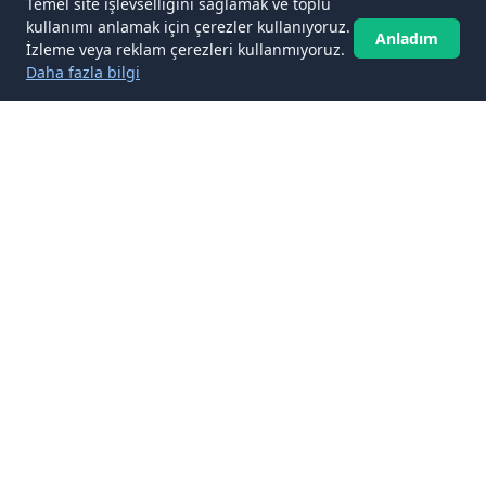
Temel site işlevselliğini sağlamak ve toplu
kullanımı anlamak için çerezler kullanıyoruz.
Anladım
İzleme veya reklam çerezleri kullanmıyoruz.
Daha fazla bilgi
✉️
Güncel kalın
Abone ol
Yeni makaleleri doğrudan gelen kutunuza getirin. Spam yok,
istediğiniz zaman abonelikten çıkın.