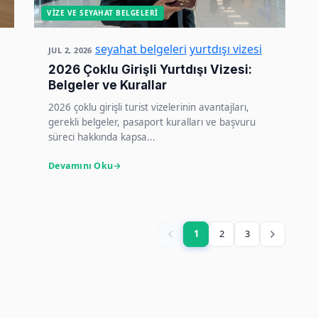
VIZE VE SEYAHAT BELGELERI
seyahat belgeleri
yurtdışı vizesi
JUL 2, 2026
2026 Çoklu Girişli Yurtdışı Vizesi:
Belgeler ve Kurallar
2026 çoklu girişli turist vizelerinin avantajları,
gerekli belgeler, pasaport kuralları ve başvuru
süreci hakkında kapsa...
Devamını Oku
1
2
3