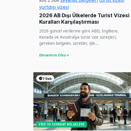
seyahat belgeleri
turist vizesi
AUG 2, 2026
yurtdışı vizesi
2026 AB Dışı Ülkelerde Turist Vizesi
Kuralları Karşılaştırması
2026 güncel verilerine göre ABD, İngiltere,
Kanada ve Avustralya turist vize süreçleri,
gereken belgeler, ücretler, işle...
Devamını Oku
7 Dak
VIZE VE SEYAHAT BELGELERI