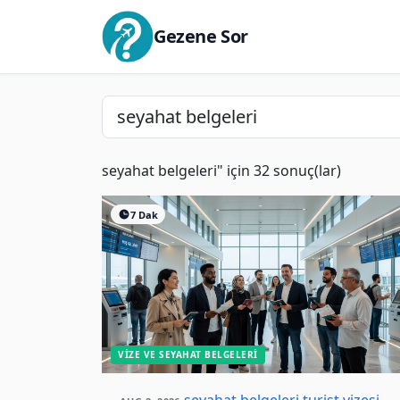
Gezene Sor
seyahat belgeleri" için 32 sonuç(lar)
7 Dak
VIZE VE SEYAHAT BELGELERI