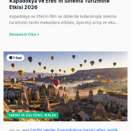
Kapadokya ve Efes'in Sinema Turizmine
Etkisi 2026
Kapadokya ve Efes'in film ve dizilerde kullanımıyla sinema
turizminin tarihi mekanlara etkisini, ziyaretçi artışı ve eko...
Devamını Oku
7 Dak
TARIHI VE KÜLTÜREL YERLER
tarihi yerler
kapadokya gezisi
efes antik
JUL 14, 2026