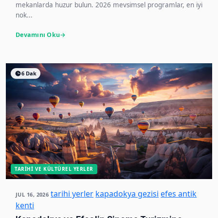
mekanlarda huzur bulun. 2026 mevsimsel programlar, en iyi
nok...
Devamını Oku
6 Dak
TARIHI VE KÜLTÜREL YERLER
tarihi yerler
kapadokya gezisi
efes antik
JUL 16, 2026
kenti