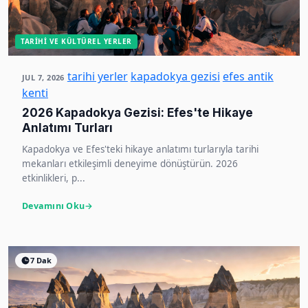
TARIHI VE KÜLTÜREL YERLER
tarihi yerler
kapadokya gezisi
efes antik
JUL 7, 2026
kenti
2026 Kapadokya Gezisi: Efes'te Hikaye
Anlatımı Turları
Kapadokya ve Efes'teki hikaye anlatımı turlarıyla tarihi
mekanları etkileşimli deneyime dönüştürün. 2026
etkinlikleri, p...
Devamını Oku
7 Dak