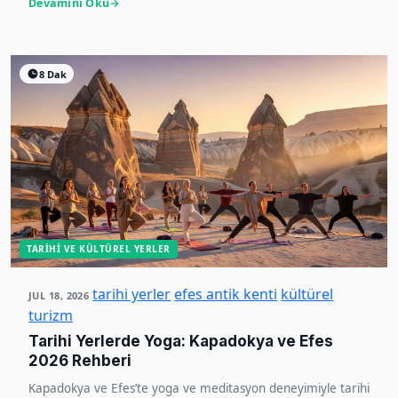
Devamını Oku
8 Dak
TARIHI VE KÜLTÜREL YERLER
tarihi yerler
efes antik kenti
kültürel
JUL 18, 2026
turizm
Tarihi Yerlerde Yoga: Kapadokya ve Efes
2026 Rehberi
Kapadokya ve Efes’te yoga ve meditasyon deneyimiyle tarihi