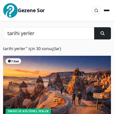
Gezene Sor
tarihi yerler" için 30 sonuç(lar)
7 Dak
TARIHI VE KÜLTÜREL YERLER