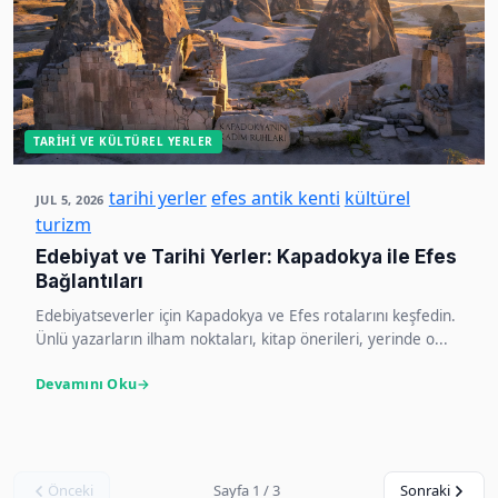
TARIHI VE KÜLTÜREL YERLER
tarihi yerler
efes antik kenti
kültürel
JUL 5, 2026
turizm
Edebiyat ve Tarihi Yerler: Kapadokya ile Efes
Bağlantıları
Edebiyatseverler için Kapadokya ve Efes rotalarını keşfedin.
Ünlü yazarların ilham noktaları, kitap önerileri, yerinde o...
Devamını Oku
Önceki
Sayfa 1 / 3
Sonraki