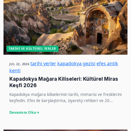
TARIHI VE KÜLTÜREL YERLER
tarihi yerler
kapadokya gezisi
efes antik
JUL 22, 2026
kenti
Kapadokya Mağara Kiliseleri: Kültürel Miras
Keşfi 2026
Kapadokya mağara kiliselerinin tarihi, mimarisi ve fresklerini
keşfedin. Efes ile karşılaştırma, ziyaretçi rehberi ve 20...
Devamını Oku