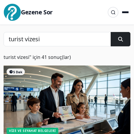
Gezene Sor
turist vizesi" için 41 sonuç(lar)
5 Dak
VIZE VE SEYAHAT BELGELERI