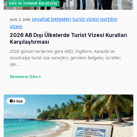
VIZE VE SEYAHAT BELGELERI
seyahat belgeleri
turist vizesi
yurtdışı
AUG 2, 2026
vizesi
2026 AB Dışı Ülkelerde Turist Vizesi Kuralları
Karşılaştırması
2026 güncel verilerine göre ABD, İngiltere, Kanada ve
Avustralya turist vize süreçleri, gereken belgeler, ücretler,
işle...
Devamını Oku
6 Dak