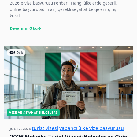
2026 e-vize başvurusu rehberi: Hangi ülkelerde geçerli,
online başvuru adımları, gerekli seyahat belgeleri, giriş
kurall...
Devamını Oku
6 Dak
VIZE VE SEYAHAT BELGELERI
turist vizesi
yabancı ülke vize başvurusu
JUL 12, 2026