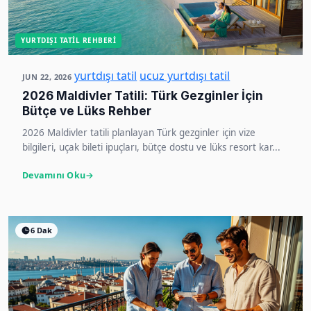
YURTDIŞI TATIL REHBERI
yurtdışı tatil
ucuz yurtdışı tatil
JUN 22, 2026
2026 Maldivler Tatili: Türk Gezginler İçin
Bütçe ve Lüks Rehber
2026 Maldivler tatili planlayan Türk gezginler için vize
bilgileri, uçak bileti ipuçları, bütçe dostu ve lüks resort kar...
Devamını Oku
6 Dak