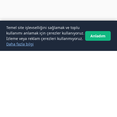
Temel site işlevselliğini sağlamak ve toplu
kullanımı anlamak için çerezler kullanıyoruz.
Anladım
İzleme veya reklam çerezleri kullanmıyoruz.
Daha fazla bilgi
✉️
Gelen kutunuza Yurtdışı Tatil Rehberi
makaleleri