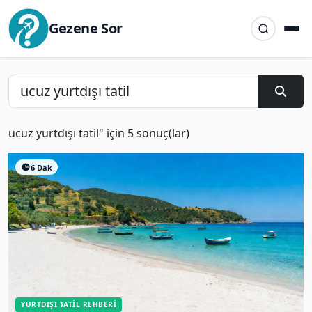
Gezene Sor
ucuz yurtdışı tatil" için 5 sonuç(lar)
6 Dak
YURTDIŞI TATIL REHBERI