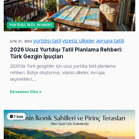
YURTDIŞI TATIL REHBERI
yurtdışı tatil
vizesiz ülkeler
avrupa tatili
JUN 21, 2026
2026 Ucuz Yurtdışı Tatil Planlama Rehberi:
Türk Gezgin İpuçları
2026'da Türk gezginler için ucuz yurtdışı tatil planlama
rehberi. Bütçe oluşturma, vizesiz ülkeler, Avrupa
seçenekleri,...
Devamını Oku
7 Dak