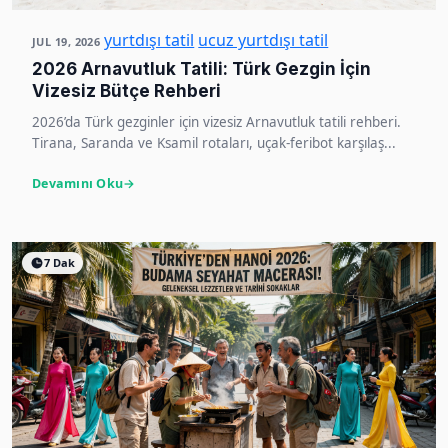
yurtdışı tatil
ucuz yurtdışı tatil
JUL 19, 2026
2026 Arnavutluk Tatili: Türk Gezgin İçin
Vizesiz Bütçe Rehberi
2026’da Türk gezginler için vizesiz Arnavutluk tatili rehberi.
Tirana, Saranda ve Ksamil rotaları, uçak-feribot karşılaş...
Devamını Oku
7 Dak