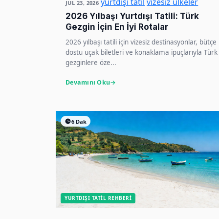
yurtdışı tatil
vizesiz ülkeler
JUL 23, 2026
2026 Yılbaşı Yurtdışı Tatili: Türk
Gezgin İçin En İyi Rotalar
2026 yılbaşı tatili için vizesiz destinasyonlar, bütçe
dostu uçak biletleri ve konaklama ipuçlarıyla Türk
gezginlere öze...
Devamını Oku
6 Dak
YURTDIŞI TATIL REHBERI