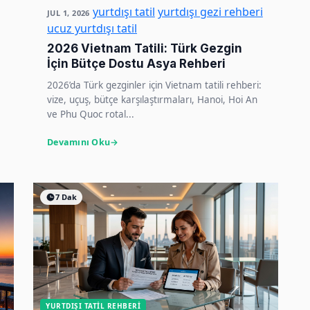
yurtdışı tatil
yurtdışı gezi rehberi
JUL 1, 2026
ucuz yurtdışı tatil
2026 Vietnam Tatili: Türk Gezgin
İçin Bütçe Dostu Asya Rehberi
2026’da Türk gezginler için Vietnam tatili rehberi:
vize, uçuş, bütçe karşılaştırmaları, Hanoi, Hoi An
ve Phu Quoc rotal...
Devamını Oku
7 Dak
YURTDIŞI TATIL REHBERI