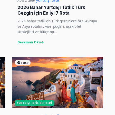
yurtdışı tatil
AUG 2, 2026
2026 Bahar Yurtdışı Tatili: Türk
Gezgin İçin En İyi 7 Rota
2026 bahar tatili için Türk gezginlere özel Avrupa
ve Asya rotaları, vize ipuçları, uçak bileti
stratejileri ve bütçe op...
Devamını Oku
7 Dak
YURTDIŞI TATIL REHBERI