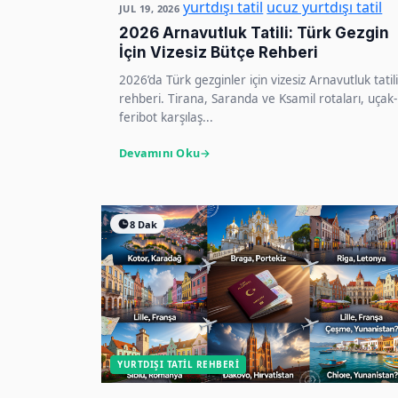
yurtdışı tatil
ucuz yurtdışı tatil
JUL 19, 2026
2026 Arnavutluk Tatili: Türk Gezgin
İçin Vizesiz Bütçe Rehberi
2026’da Türk gezginler için vizesiz Arnavutluk tatili
rehberi. Tirana, Saranda ve Ksamil rotaları, uçak-
feribot karşılaş...
Devamını Oku
8 Dak
YURTDIŞI TATIL REHBERI