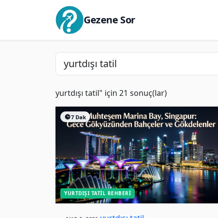
Gezene Sor
yurtdışı tatil" için 21 sonuç(lar)
7 Dak
YURTDIŞI TATIL REHBERI