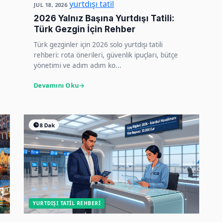
yurtdışı tatil
JUL 18, 2026
2026 Yalnız Başına Yurtdışı Tatili:
Türk Gezgin İçin Rehber
Türk gezginler için 2026 solo yurtdışı tatili
rehberi: rota önerileri, güvenlik ipuçları, bütçe
yönetimi ve adım adım ko...
Devamını Oku
8 Dak
YURTDIŞI TATIL REHBERI