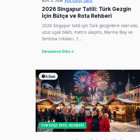
yurtdışı tatil
AUG 5, 2026
2026 Singapur Tatili: Türk Gezgin
İçin Bütçe ve Rota Rehberi
2026 Singapur tatili için Türk gezginlere özel vize,
ucuz uçak bileti, metro ulaşımı, Marina Bay ve
Sentosa rotaları, 7...
Devamını Oku
6 Dak
YURTDIŞI TATIL REHBERI