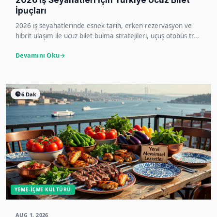
2026 İş Seyahatleri İçin Türkiye Ucuz Bilet
İpuçları
2026 iş seyahatlerinde esnek tarih, erken rezervasyon ve
hibrit ulaşım ile ucuz bilet bulma stratejileri, uçuş otobüs tr...
Devamını Oku
6 Dak
YEME-İÇME KÜLTÜRÜ
AUG 1, 2026