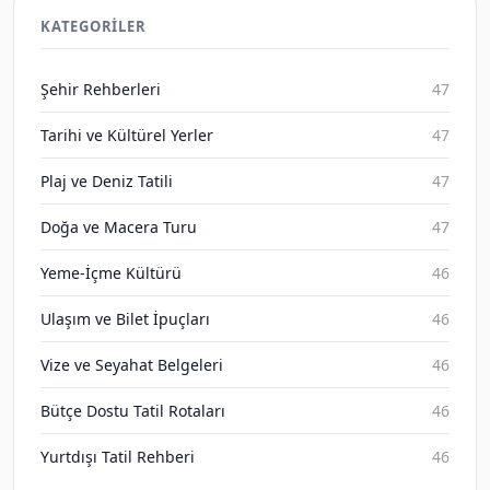
Kurallar 2026 Rehberi
KATEGORILER
Gezene Sor on Aug 9, 2026
Şehir Rehberleri
47
Tarihi ve Kültürel Yerler
47
Plaj ve Deniz Tatili
47
Doğa ve Macera Turu
47
Yeme-İçme Kültürü
46
Ulaşım ve Bilet İpuçları
46
Vize ve Seyahat Belgeleri
46
Bütçe Dostu Tatil Rotaları
46
Yurtdışı Tatil Rehberi
46