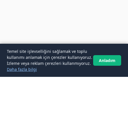
Temel site işlevselliğini sağlamak ve toplu
kullanımı anlamak için çerezler kullanıyoruz.
Anladım
İzleme veya reklam çerezleri kullanmıyoruz.
Daha fazla bilgi
✉️