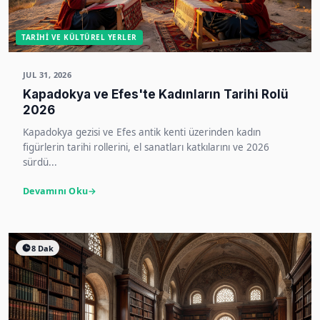
TARIHI VE KÜLTÜREL YERLER
JUL 31, 2026
Kapadokya ve Efes'te Kadınların Tarihi Rolü
2026
Kapadokya gezisi ve Efes antik kenti üzerinden kadın
figürlerin tarihi rollerini, el sanatları katkılarını ve 2026
sürdü...
Devamını Oku
8 Dak