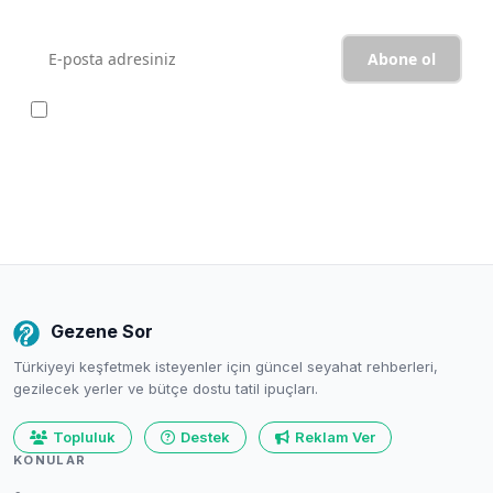
Güncel kalın
Abone ol
Yeni makaleleri doğrudan gelen kutunuza getirin. Spam yok,
istediğiniz zaman abonelikten çıkın.
Gezene Sor
Türkiyeyi keşfetmek isteyenler için güncel seyahat rehberleri,
gezilecek yerler ve bütçe dostu tatil ipuçları.
Topluluk
Destek
Reklam Ver
KONULAR