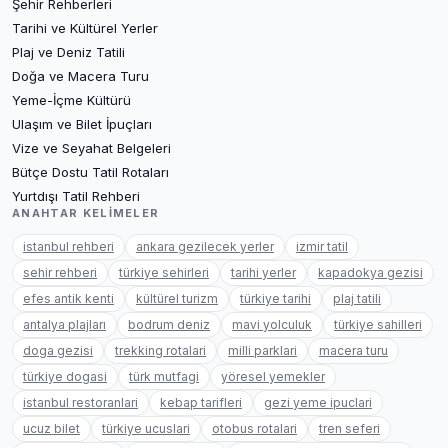
Şehir Rehberleri
Tarihi ve Kültürel Yerler
Plaj ve Deniz Tatili
Doğa ve Macera Turu
Yeme-İçme Kültürü
Ulaşım ve Bilet İpuçları
Vize ve Seyahat Belgeleri
Bütçe Dostu Tatil Rotaları
Yurtdışı Tatil Rehberi
ANAHTAR KELIMELER
istanbul rehberi
ankara gezilecek yerler
izmir tatil
sehir rehberi
türkiye sehirleri
tarihi yerler
kapadokya gezisi
efes antik kenti
kültürel turizm
türkiye tarihi
plaj tatili
antalya plajları
bodrum deniz
mavi yolculuk
türkiye sahilleri
doga gezisi
trekking rotalari
milli parklari
macera turu
türkiye dogasi
türk mutfagi
yöresel yemekler
istanbul restoranlari
kebap tarifleri
gezi yeme ipuclari
ucuz bilet
türkiye ucuslari
otobus rotalari
tren seferi