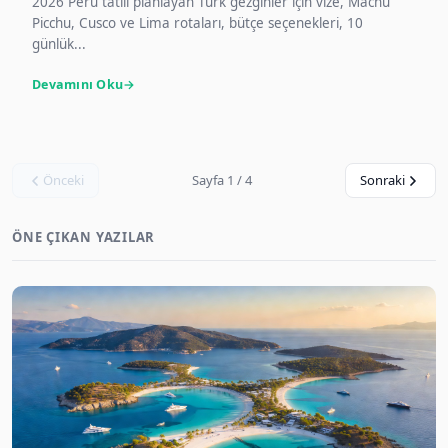
2026 Peru tatili planlayan Türk gezginler için vize, Machu
Picchu, Cusco ve Lima rotaları, bütçe seçenekleri, 10
günlük...
Devamını Oku
Önceki
Sayfa 1 / 4
Sonraki
ÖNE ÇIKAN YAZILAR