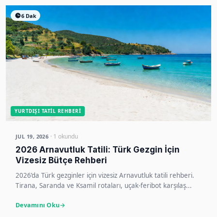
6 Dak
YURTDIŞI TATIL REHBERI
· 1 okundu
JUL 19, 2026
2026 Arnavutluk Tatili: Türk Gezgin İçin
Vizesiz Bütçe Rehberi
2026’da Türk gezginler için vizesiz Arnavutluk tatili rehberi.
Tirana, Saranda ve Ksamil rotaları, uçak-feribot karşılaş...
Devamını Oku