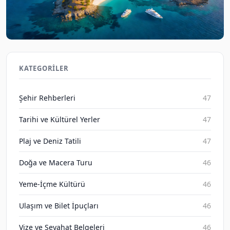
Antalya Bodrum Gizli Adaları: Plaj Tatili ve Mavi
Yolculuk 2026
KATEGORILER
Gezene Sor on Aug 9, 2026
Şehir Rehberleri
47
Tarihi ve Kültürel Yerler
47
Plaj ve Deniz Tatili
47
Doğa ve Macera Turu
46
Yeme-İçme Kültürü
46
Ulaşım ve Bilet İpuçları
46
Vize ve Seyahat Belgeleri
46