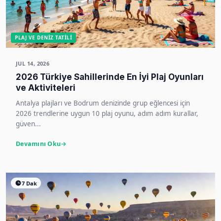
PLAJ VE DENIZ TATILI
JUL 14, 2026
2026 Türkiye Sahillerinde En İyi Plaj Oyunları
ve Aktiviteleri
Antalya plajları ve Bodrum denizinde grup eğlencesi için
2026 trendlerine uygun 10 plaj oyunu, adım adım kurallar,
güven...
Devamını Oku
7 Dak