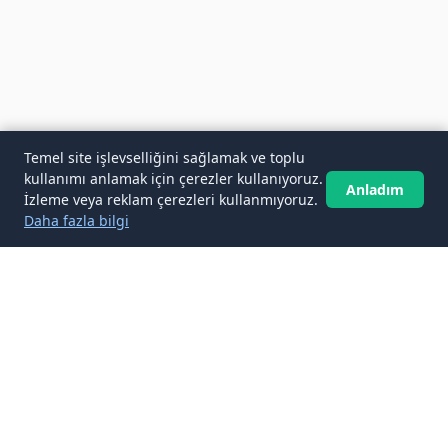
Temel site işlevselliğini sağlamak ve toplu
kullanımı anlamak için çerezler kullanıyoruz.
Anladım
İzleme veya reklam çerezleri kullanmıyoruz.
Daha fazla bilgi
✉️