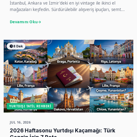
İstanbul, Ankara ve İzmir'deki en iyi vintage ile ikinci el
mağazaları keşfedin. Sürdürülebilir alışveriş ipuçları, semt...
Devamını Oku
8 Dak
YURTDIŞI TATIL REHBERI
JUL 16, 2026
2026 Haftasonu Yurtdışı Kaçamağı: Türk