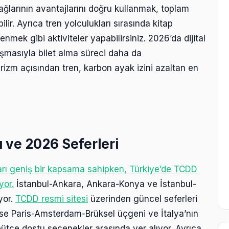
n ağlarının avantajlarını doğru kullanmak, toplam
lir. Ayrıca tren yolculukları sırasında kitap
ek gibi aktiviteler yapabilirsiniz. 2026’da dijital
aşmasıyla bilet alma süreci daha da
turizm açısından tren, karbon ayak izini azaltan en
ı ve 2026 Seferleri
ğları geniş bir kapsama sahipken, Türkiye’de TCDD
yor.
İstanbul-Ankara, Ankara-Konya ve İstanbul-
iyor.
TCDD resmi sitesi
üzerinden güncel seferleri
 ise Paris-Amsterdam-Brüksel üçgeni ve İtalya’nın
ütçe dostu seçenekler arasında yer alıyor. Ayrıca