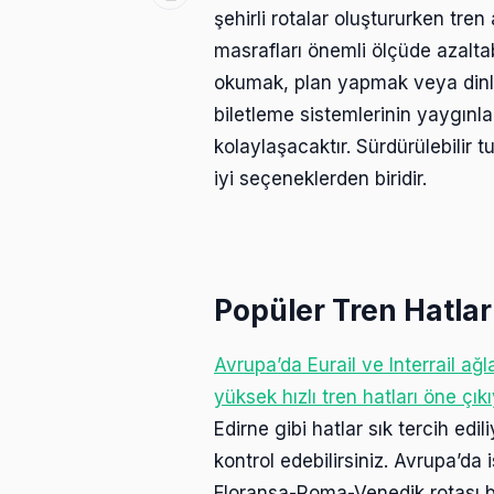
şehirli rotalar oluştururken tre
masrafları önemli ölçüde azaltabi
okumak, plan yapmak veya dinlenm
biletleme sistemlerinin yaygınl
kolaylaşacaktır. Sürdürülebilir 
iyi seçeneklerden biridir.
Popüler Tren Hatlar
Avrupa’da Eurail ve Interrail a
yüksek hızlı tren hatları öne çıkı
Edirne gibi hatlar sık tercih edil
kontrol edebilirsiniz. Avrupa’da
Floransa-Roma-Venedik rotası b