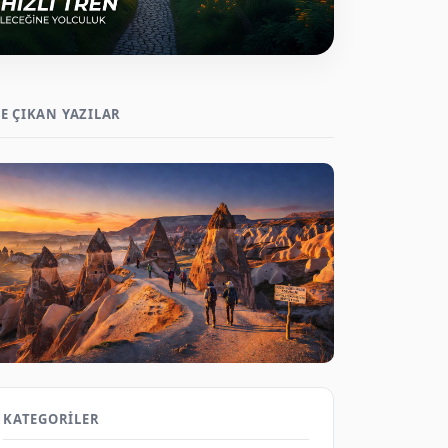
E ÇIKAN YAZILAR
Kapadokya ve Efes'te Doğa Yürüyüşü:
Tarihi Yerler Keşfi 2026
KATEGORILER
Gezene Sor on Aug 6, 2026