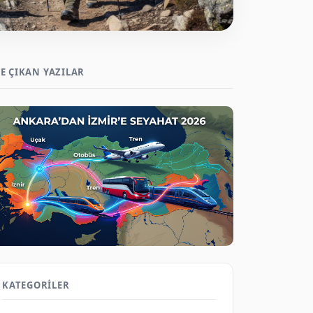
E ÇIKAN YAZILAR
2026 Ankara İzmir Ucuz Bilet Rehberi:
Uçak Otobüs Tren
KATEGORILER
Gezene Sor on Aug 7, 2026