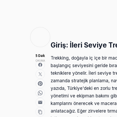
Giriş: İleri Seviye 
5 Dak
Trekking, doğayla iç içe bir ma
OKUMA
başlangıç seviyesini geride bır
tekniklere yönelir. İleri seviye t
zamanda stratejik planlama, navi
yazıda, Türkiye'deki en zorlu tr
yönetimi ve ekipman bakımı gibi
kamplarını önerecek ve macera t
anlatacağız. Eğer zirvelere tı