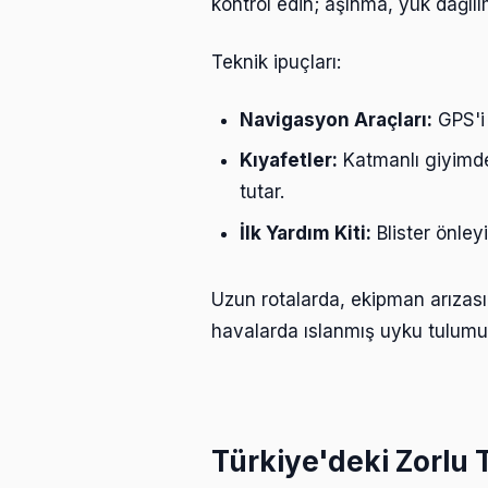
kontrol edin; aşınma, yük dağılı
Teknik ipuçları:
Navigasyon Araçları:
GPS'i 
Kıyafetler:
Katmanlı giyimde
tutar.
İlk Yardım Kiti:
Blister önleyi
Uzun rotalarda, ekipman arızası 
havalarda ıslanmış uyku tulumu 
Türkiye'deki Zorlu 