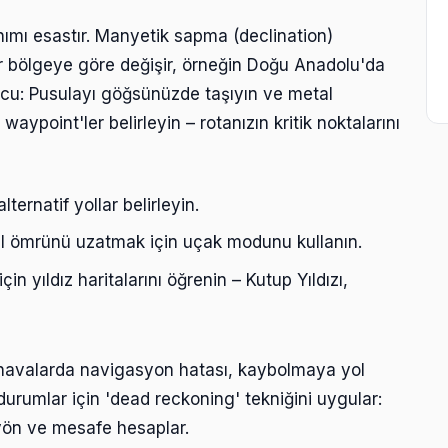
nımı esastır. Manyetik sapma (declination)
r bölgeye göre değişir, örneğin Doğu Anadolu'da
ipucu: Pusulayı göğsünüzde taşıyın ve metal
aypoint'ler belirleyin – rotanızın kritik noktalarını
ternatif yollar belirleyin.
il ömrünü uzatmak için uçak modunu kullanın.
 yıldız haritalarını öğrenin – Kutup Yıldızı,
i havalarda navigasyon hatası, kaybolmaya yol
 durumlar için 'dead reckoning' tekniğini uygular:
yön ve mesafe hesaplar.