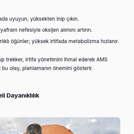
ada uyuyun, yüksekten inip çıkın.
yafram nefesiyle oksijen alımını artırın.
lıklı öğünler; yüksek irtifada metabolizma hızlanır.
up trekker, irtifa yönetimini ihmal ederek AMS
rı bu olay, planlamanın önemini gösterir.
i Dayanıklılık