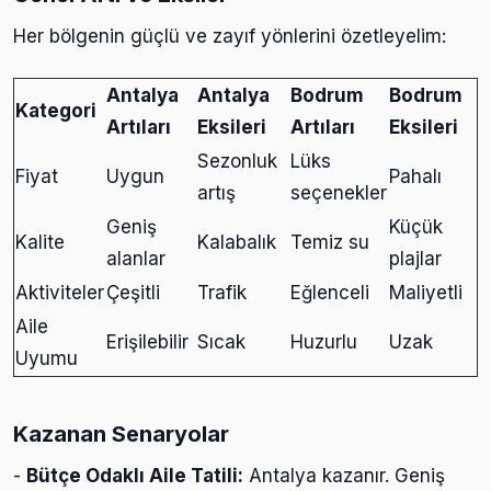
Her bölgenin güçlü ve zayıf yönlerini özetleyelim:
Antalya
Antalya
Bodrum
Bodrum
Kategori
Artıları
Eksileri
Artıları
Eksileri
Sezonluk
Lüks
Fiyat
Uygun
Pahalı
artış
seçenekler
Geniş
Küçük
Kalite
Kalabalık
Temiz su
alanlar
plajlar
Aktiviteler
Çeşitli
Trafik
Eğlenceli
Maliyetli
Aile
Erişilebilir
Sıcak
Huzurlu
Uzak
Uyumu
Kazanan Senaryolar
-
Bütçe Odaklı Aile Tatili:
Antalya kazanır. Geniş