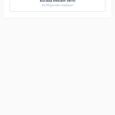
Burada Reklam Verin
€0.99/günden başlayan