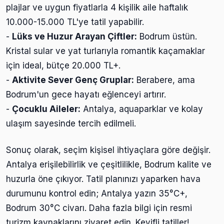
plajlar ve uygun fiyatlarla 4 kişilik aile haftalık
10.000-15.000 TL'ye tatil yapabilir.
-
Lüks ve Huzur Arayan Çiftler:
Bodrum üstün.
Kristal sular ve yat turlarıyla romantik kaçamaklar
için ideal, bütçe 20.000 TL+.
-
Aktivite Sever Genç Gruplar:
Berabere, ama
Bodrum'un gece hayatı eğlenceyi artırır.
-
Çocuklu Aileler:
Antalya, aquaparklar ve kolay
ulaşım sayesinde tercih edilmeli.
Sonuç olarak, seçim kişisel ihtiyaçlara göre değişir.
Antalya erişilebilirlik ve çeşitlilikle, Bodrum kalite ve
huzurla öne çıkıyor. Tatil planınızı yaparken hava
durumunu kontrol edin; Antalya yazın 35°C+,
Bodrum 30°C civarı. Daha fazla bilgi için resmi
turizm kaynaklarını ziyaret edin. Keyifli tatiller!