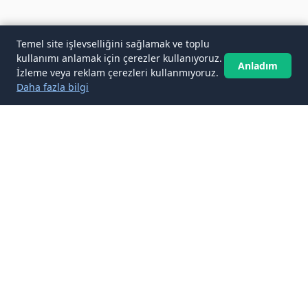
Temel site işlevselliğini sağlamak ve toplu
kullanımı anlamak için çerezler kullanıyoruz.
Anladım
İzleme veya reklam çerezleri kullanmıyoruz.
Daha fazla bilgi
✉️
Gelen kutunuza Plaj ve Deniz Tatili
makaleleri
Abone ol