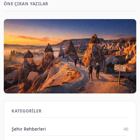
ÖNE ÇIKAN YAZILAR
Kapadokya ve Efes'te Doğa Yürüyüşü: Tarihi Yerler
Keşfi 2026
KATEGORILER
Gezene Sor on Aug 6, 2026
Şehir Rehberleri
46