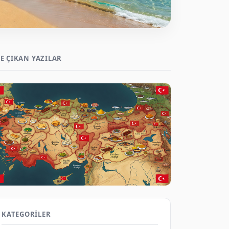
E ÇIKAN YAZILAR
Yöresel Yemek Haritası: Türk Mutfağı 2026
Keşif Rehberi
KATEGORILER
Gezene Sor on Aug 7, 2026