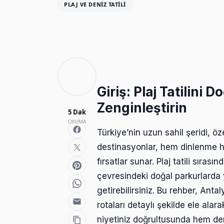
PLAJ VE DENIZ TATILI
Giriş: Plaj Tatilini 
Zenginleştirin
5 Dak
OKUMA
Türkiye’nin uzun sahil şeridi, ö
destinasyonlar, hem dinlenme he
fırsatlar sunar. Plaj tatili sıras
çevresindeki doğal parkurlarda 
getirebilirsiniz. Bu rehber, Ant
rotaları detaylı şekilde ele alar
niyetiniz doğrultusunda hem de