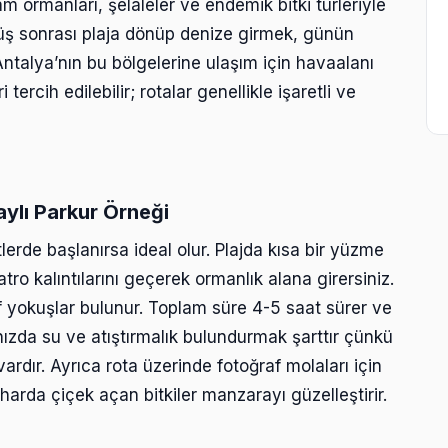
 ormanları, şelaleler ve endemik bitki türleriyle
ş sonrası plaja dönüp denize girmek, günün
ntalya’nın bu bölgelerine ulaşım için havaalanı
 tercih edilebilir; rotalar genellikle işaretli ve
aylı Parkur Örneği
lerde başlanırsa ideal olur. Plajda kısa bir yüzme
tro kalıntılarını geçerek ormanlık alana girersiniz.
if yokuşlar bulunur. Toplam süre 4-5 saat sürer ve
nızda su ve atıştırmalık bulundurmak şarttır çünkü
ardır. Ayrıca rota üzerinde fotoğraf molaları için
arda çiçek açan bitkiler manzarayı güzelleştirir.