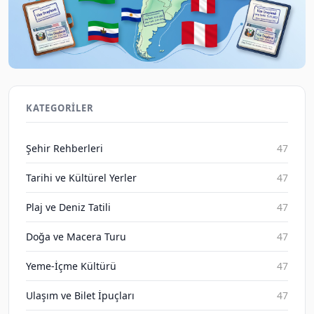
2026 Latin Amerika Turist Vizeleri Karşılaştırması
Gezene Sor on Aug 10, 2026
KATEGORILER
Şehir Rehberleri
47
Tarihi ve Kültürel Yerler
47
Plaj ve Deniz Tatili
47
Doğa ve Macera Turu
47
Yeme-İçme Kültürü
47
Ulaşım ve Bilet İpuçları
47