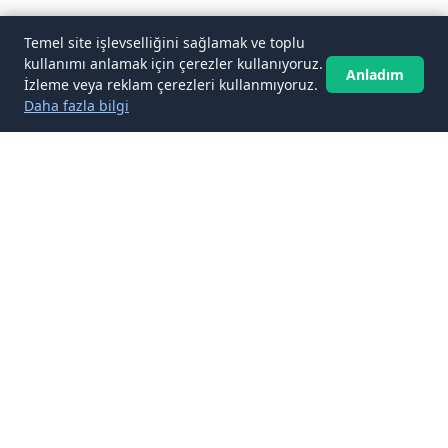
Temel site işlevselliğini sağlamak ve toplu
kullanımı anlamak için çerezler kullanıyoruz.
Anladım
İzleme veya reklam çerezleri kullanmıyoruz.
Daha fazla bilgi
✉️
Gelen kutunuza Şehir Rehberleri
makaleleri
Abone ol