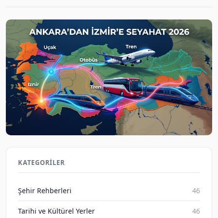
2026 Ankara İzmir Ucuz Bilet Rehberi: Uçak Otobüs
Tren
KATEGORILER
Gezene Sor on Aug 7, 2026
Şehir Rehberleri
46
Tarihi ve Kültürel Yerler
46