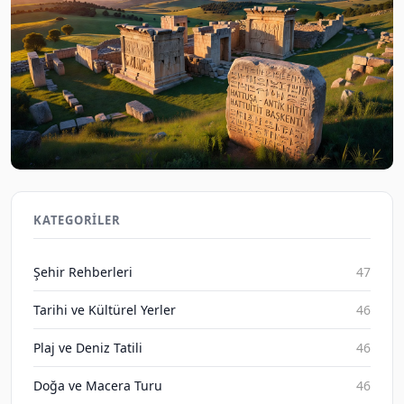
Anadolu Medeniyetlerinin İzinde: Türkiye Tarihi
Turu Rehberi
KATEGORILER
Gezene Sor on Aug 8, 2026
Şehir Rehberleri
47
Tarihi ve Kültürel Yerler
46
Plaj ve Deniz Tatili
46
Doğa ve Macera Turu
46