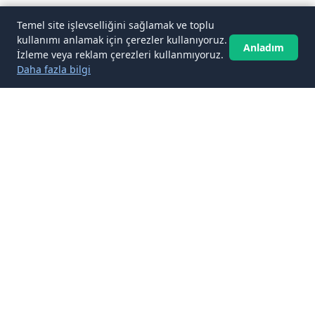
Temel site işlevselliğini sağlamak ve toplu
kullanımı anlamak için çerezler kullanıyoruz.
Anladım
İzleme veya reklam çerezleri kullanmıyoruz.
Daha fazla bilgi
✉️
Gelen kutunuza Ulaşım ve Bilet İpuçları
makaleleri
Abone ol
Yeni Ulaşım ve Bilet İpuçları makalelerini gelen kutunuza