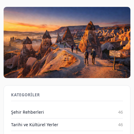
Kapadokya ve Efes'te Doğa Yürüyüşü: Tarihi Yerler
Keşfi 2026
KATEGORILER
Gezene Sor on Aug 6, 2026
Şehir Rehberleri
46
Tarihi ve Kültürel Yerler
46