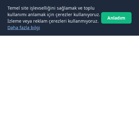
Temel site işlevselliğini sağlamak ve toplu
kullanımı anlamak için çerezler kullanıyoruz.
Anladım
İzleme veya reklam çerezleri kullanmıyoruz.
Daha fazla bilgi
✉️
Gelen kutunuza Vize ve Seyahat
Belgeleri makaleleri
Abone ol
Yeni Vize ve Seyahat Belgeleri makalelerini gelen kutunuza