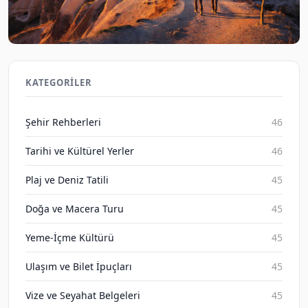
Kapadokya ve Efes'te Doğa Yürüyüşü: Tarihi Yerler
Keşfi 2026
KATEGORILER
Gezene Sor on Aug 6, 2026
Şehir Rehberleri
46
Tarihi ve Kültürel Yerler
46
Plaj ve Deniz Tatili
45
Doğa ve Macera Turu
45
Yeme-İçme Kültürü
45
Ulaşım ve Bilet İpuçları
45
Vize ve Seyahat Belgeleri
45