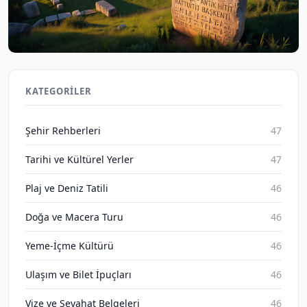
Anadolu Medeniyetlerinin İzinde: Türkiye Tarihi
Turu Rehberi
KATEGORILER
Gezene Sor on Aug 8, 2026
Şehir Rehberleri
47
Tarihi ve Kültürel Yerler
47
Plaj ve Deniz Tatili
46
Doğa ve Macera Turu
46
Yeme-İçme Kültürü
46
Ulaşım ve Bilet İpuçları
46
Vize ve Seyahat Belgeleri
46