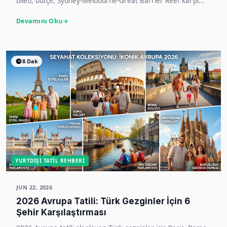
bileti, bütçe, Sydney-Melbourne-Great Barrier Reef karşıl...
Devamını Oku
8 Dak
YURTDIŞI TATIL REHBERI
JUN 22, 2026
2026 Avrupa Tatili: Türk Gezginler İçin 6
Şehir Karşılaştırması